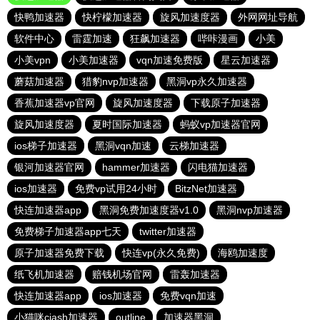
快鸭加速器
快柠檬加速器
旋风加速度器
外网网址导航
软件中心
雷霆加速
狂飙加速器
哔咔漫画
小美
小美vpn
小美加速器
vqn加速免费版
星云加速器
蘑菇加速器
猎豹nvp加速器
黑洞vp永久加速器
香蕉加速器vp官网
旋风加速度器
下载原子加速器
旋风加速度器
夏时国际加速器
蚂蚁vp加速器官网
ios梯子加速器
黑洞vqn加速
云梯加速器
银河加速器官网
hammer加速器
闪电猫加速器
ios加速器
免费vp试用24小时
BitzNet加速器
快连加速器app
黑洞免费加速度器v1.0
黑洞nvp加速器
免费梯子加速器app七天
twitter加速器
原子加速器免费下载
快连vp(永久免费)
海鸥加速度
纸飞机加速器
赔钱机场官网
雷轰加速器
快连加速器app
ios加速器
免费vqn加速
小猫咪ciash加速器
outline
加速器黑洞