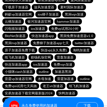
黑洞vp永久加速器
香蕉加速器vp官网
旋风加速度器
下载原子加速器
旋风加速度器
夏时国际加速器
蚂蚁vp加速器官网
ios梯子加速器
黑洞vqn加速
云梯加速器
银河加速器官网
hammer加速器
闪电猫加速器
ios加速器
免费vp试用24小时
BitzNet加速器
快连加速器app
黑洞免费加速度器v1.0
黑洞nvp加速器
免费梯子加速器app七天
twitter加速器
原子加速器免费下载
快连vp(永久免费)
海鸥加速度
纸飞机加速器
赔钱机场官网
雷轰加速器
快连加速器app
ios加速器
免费vqn加速
小猫咪ciash加速器
outline
加速器黑洞
雷霆vp加速器官网
水母加速
雷霆加器速
outline
免费vps试用七天风驰
老王vn加速器
纸飞机加速器
安易加速器下载官网最新版2024
快鸭加速器
安卓加速器梯子免费
老王vqn加速
永久免费使用的加速器
下载