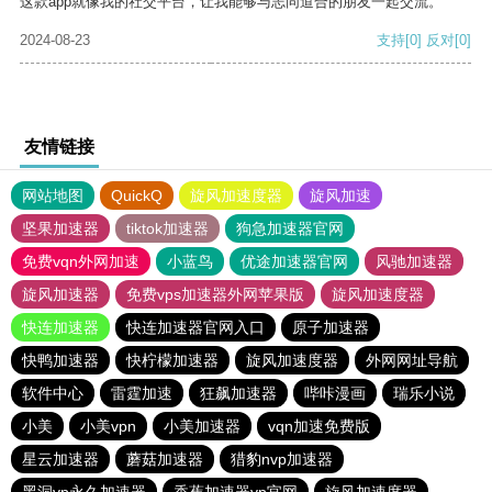
这款app就像我的社交平台，让我能够与志同道合的朋友一起交流。
2024-08-23
支持
[0]
反对
[0]
友情链接
网站地图
QuickQ
旋风加速度器
旋风加速
坚果加速器
tiktok加速器
狗急加速器官网
免费vqn外网加速
小蓝鸟
优途加速器官网
风驰加速器
旋风加速器
免费vps加速器外网苹果版
旋风加速度器
快连加速器
快连加速器官网入口
原子加速器
快鸭加速器
快柠檬加速器
旋风加速度器
外网网址导航
软件中心
雷霆加速
狂飙加速器
哔咔漫画
瑞乐小说
小美
小美vpn
小美加速器
vqn加速免费版
星云加速器
蘑菇加速器
猎豹nvp加速器