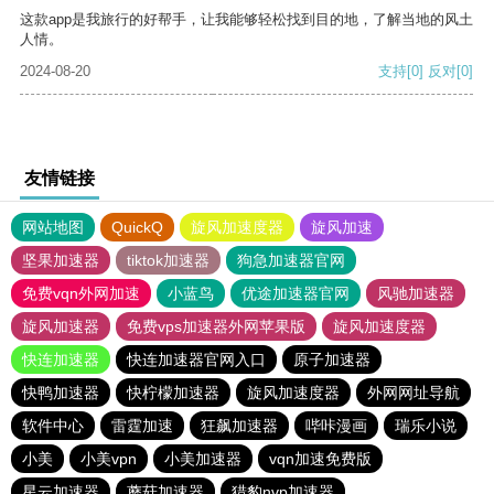
这款app是我旅行的好帮手，让我能够轻松找到目的地，了解当地的风土
人情。
2024-08-20
支持
[0]
反对
[0]
友情链接
网站地图
QuickQ
旋风加速度器
旋风加速
坚果加速器
tiktok加速器
狗急加速器官网
免费vqn外网加速
小蓝鸟
优途加速器官网
风驰加速器
旋风加速器
免费vps加速器外网苹果版
旋风加速度器
快连加速器
快连加速器官网入口
原子加速器
快鸭加速器
快柠檬加速器
旋风加速度器
外网网址导航
软件中心
雷霆加速
狂飙加速器
哔咔漫画
瑞乐小说
小美
小美vpn
小美加速器
vqn加速免费版
星云加速器
蘑菇加速器
猎豹nvp加速器