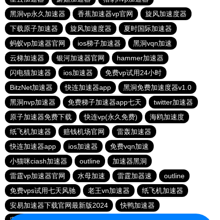
黑洞vp永久加速器
香蕉加速器vp官网
旋风加速度器
下载原子加速器
旋风加速度器
夏时国际加速器
蚂蚁vp加速器官网
ios梯子加速器
黑洞vqn加速
云梯加速器
银河加速器官网
hammer加速器
闪电猫加速器
ios加速器
免费vp试用24小时
BitzNet加速器
快连加速器app
黑洞免费加速度器v1.0
黑洞nvp加速器
免费梯子加速器app七天
twitter加速器
原子加速器免费下载
快连vp(永久免费)
海鸥加速度
纸飞机加速器
赔钱机场官网
雷轰加速器
快连加速器app
ios加速器
免费vqn加速
小猫咪ciash加速器
outline
加速器黑洞
雷霆vp加速器官网
水母加速
雷霆加器速
outline
免费vps试用七天风驰
老王vn加速器
纸飞机加速器
安易加速器下载官网最新版2024
快鸭加速器