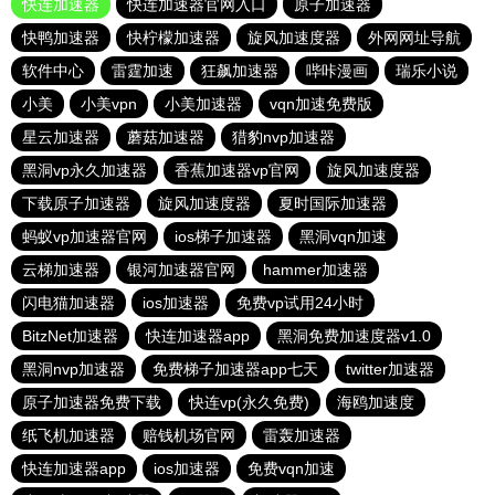
快连加速器
快连加速器官网入口
原子加速器
快鸭加速器
快柠檬加速器
旋风加速度器
外网网址导航
软件中心
雷霆加速
狂飙加速器
哔咔漫画
瑞乐小说
小美
小美vpn
小美加速器
vqn加速免费版
星云加速器
蘑菇加速器
猎豹nvp加速器
黑洞vp永久加速器
香蕉加速器vp官网
旋风加速度器
下载原子加速器
旋风加速度器
夏时国际加速器
蚂蚁vp加速器官网
ios梯子加速器
黑洞vqn加速
云梯加速器
银河加速器官网
hammer加速器
闪电猫加速器
ios加速器
免费vp试用24小时
BitzNet加速器
快连加速器app
黑洞免费加速度器v1.0
黑洞nvp加速器
免费梯子加速器app七天
twitter加速器
原子加速器免费下载
快连vp(永久免费)
海鸥加速度
纸飞机加速器
赔钱机场官网
雷轰加速器
快连加速器app
ios加速器
免费vqn加速